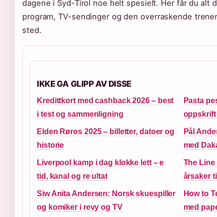
dagene i Syd-Tirol noe helt spesielt. Her får du alt 
program, TV-sendinger og den overraskende trene
sted.
IKKE GA GLIPP AV DISSE
Kredittkort med cashback 2026 – best
Pasta pes
i test og sammenligning
oppskrift
Elden Røros 2025 – billetter, datoer og
Pål Ander
historie
med Daka
Liverpool kamp i dag klokke lett – e
The Line
tid, kanal og re ultat
årsaker t
Siw Anita Andersen: Norsk skuespiller
How to T
og komiker i revy og TV
med pape