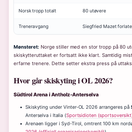
Norsk tropp totalt
80 utøvere
Treneravgang
Siegfried Mazet forlat
Mønsteret:
Norge stiller med en stor tropp på 80 ut
skiskytteruttaket er fortsatt ikke klart. Samtidig mi
erfarne trenere. Dette setter ekstra press på uttak
Hvor går skiskyting i OL 2026?
Südtirol Arena i Antholz-Anterselva
Skiskyting under Vinter-OL 2026 arrangeres på
Anterselva i Italia (
Sportsidioten (sportsoversikt
Arenaen ligger i Syd-Tirol, omtrent 100 km nord
2026 (offisiell organisasjonskomité)
).