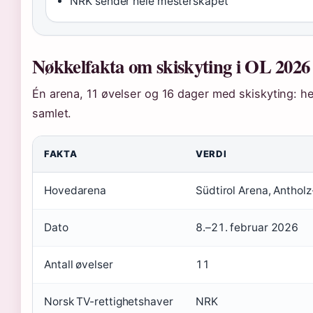
NRK sender hele mesterskapet
Nøkkelfakta om skiskyting i OL 2026
Én arena, 11 øvelser og 16 dager med skiskyting: h
samlet.
FAKTA
VERDI
Hovedarena
Südtirol Arena, Anthol
Dato
8.–21. februar 2026
Antall øvelser
11
Norsk TV-rettighetshaver
NRK