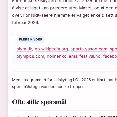
For norske skiskyttere handler OL 2026 om mer enn
å vise at laget kan prestere uten Mazet, og at den n
over. For NRK-seere hjemme er valget enkelt: sett av
februar 2026.
FLERE KILDER
olym.dk
,
no.wikipedia.org
,
sports.yahoo.com
,
spo
olympics.com
,
holmenkollenskifestival.no
,
faceb
Mens programmet for skiskyting i OL 2026 er klart, har
I
spørsmålstegn ved den norske troppen.
Ofte stilte spørsmål