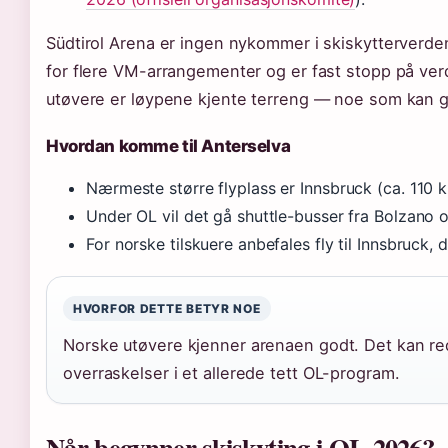
Südtirol Arena er ingen nykommer i skiskytterverd
for flere VM-arrangementer og er fast stopp på ve
utøvere er løypene kjente terreng — noe som kan gi e
Hvordan komme til Anterselva
Nærmeste større flyplass er Innsbruck (ca. 110 k
Under OL vil det gå shuttle-busser fra Bolzano 
For norske tilskuere anbefales fly til Innsbruck, de
HVORFOR DETTE BETYR NOE
Norske utøvere kjenner arenaen godt. Det kan re
overraskelser i et allerede tett OL-program.
Når begynner skiskyting i OL 2026?