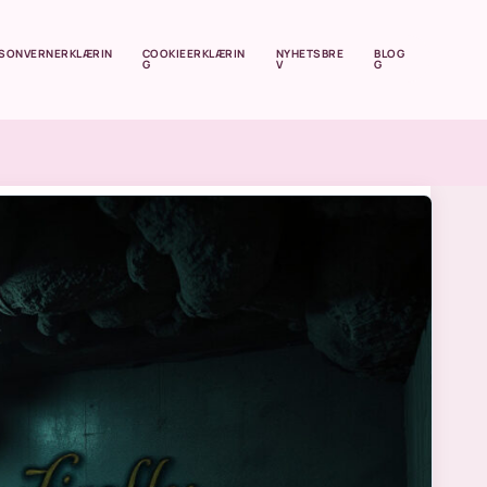
SONVERNERKLÆRIN
COOKIEERKLÆRIN
NYHETSBRE
BLOG
G
V
G