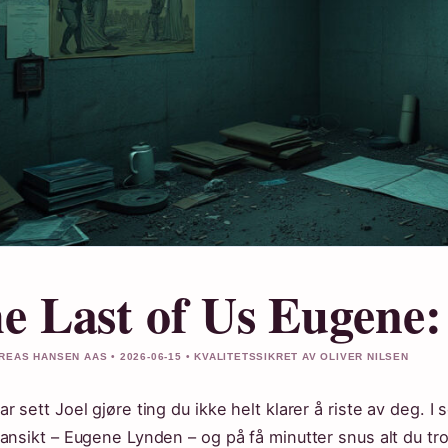
e Last of Us Eugene
REAS HANSEN AAS • 2026-06-15 • KVALITETSSIKRET AV OLIVER NILSEN
ar sett Joel gjøre ting du ikke helt klarer å riste av deg. 
 ansikt – Eugene Lynden – og på få minutter snus alt du tr