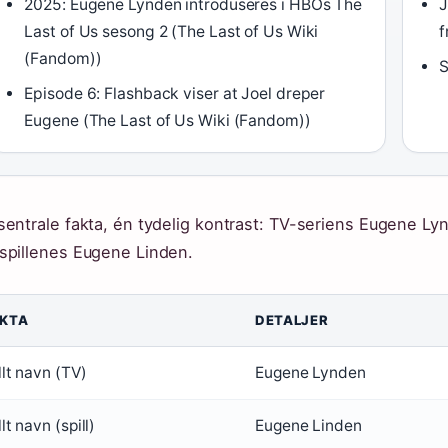
2025: Eugene Lynden introduseres i HBOs The
J
Last of Us sesong 2 (The Last of Us Wiki
f
(Fandom))
S
Episode 6: Flashback viser at Joel dreper
Eugene (The Last of Us Wiki (Fandom))
sentrale fakta, én tydelig kontrast: TV-seriens Eugene L
spillenes Eugene Linden.
KTA
DETALJER
llt navn (TV)
Eugene Lynden
llt navn (spill)
Eugene Linden