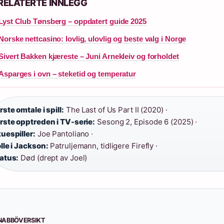
RELATERTE INNLEGG
Lyst Club Tønsberg – oppdatert guide 2025
Norske nettcasino: lovlig, ulovlig og beste valg i Norge
Sivert Bakken kjæreste – Juni Arnekleiv og forholdet
Asparges i ovn – steketid og temperatur
rste omtale i spill:
The Last of Us Part II (2020) ·
rste opptreden i TV-serie:
Sesong 2, Episode 6 (2025) ·
uespiller:
Joe Pantoliano ·
lle i Jackson:
Patruljemann, tidligere Firefly ·
atus:
Død (drept av Joel)
NABBÖVERSIKT