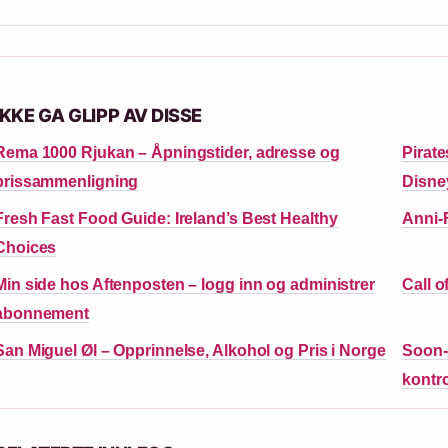
IKKE GA GLIPP AV DISSE
Rema 1000 Rjukan – Åpningstider, adresse og
Pirate
prissammenligning
Disne
Fresh Fast Food Guide: Ireland’s Best Healthy
Anni-F
Choices
Min side hos Aftenposten – logg inn og administrer
Call o
abonnement
San Miguel Øl – Opprinnelse, Alkohol og Pris i Norge
Soon-Y
kontr