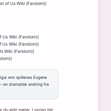
ast of Us Wiki (Fandom))
 of Us Wiki (Fandom))
f Us Wiki (Fandom))
Us Wiki (Fandom))
ndom))
igur enn spillenes Eugene
 – en dramatisk endring fra
du aldri møter. I serien blir