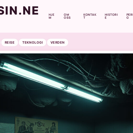
IN.NE
HJE
OM
KONTAK
HISTORI
PER
M
OSS
T
E
G
REISE
TEKNOLOGI
VERDEN