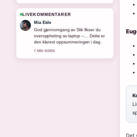
LIVEKOMMENTARER
Henrik Solberg
Folgjer 350 °F til Celsius – nøyaktig
Euge
omregning... tett – setter pris pa den
balanserte tonen her.
9 MIN SIDEN
Ko
Li
sp
Det 