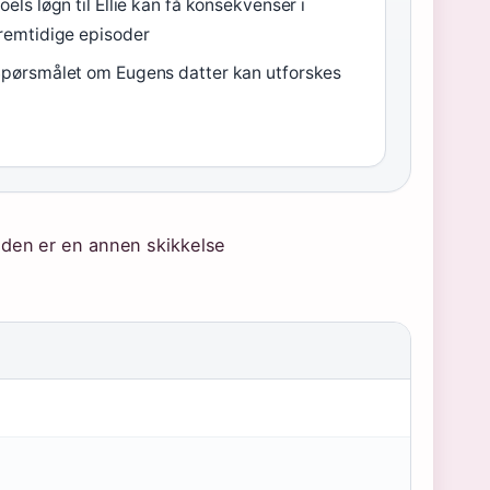
oels løgn til Ellie kan få konsekvenser i
remtidige episoder
pørsmålet om Eugens datter kan utforskes
ynden er en annen skikkelse