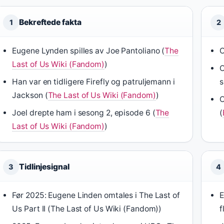
Bekreftede fakta
1
2
Eugene Lynden spilles av Joe Pantoliano (
The
O
Last of Us Wiki (Fandom)
)
O
Han var en tidligere Firefly og patruljemann i
s
Jackson (
The Last of Us Wiki (Fandom)
)
O
Joel drepte ham i sesong 2, episode 6 (
The
(
Last of Us Wiki (Fandom)
)
Tidlinjesignal
3
4
Før 2025: Eugene Linden omtales i The Last of
E
Us Part II (The Last of Us Wiki (Fandom))
f