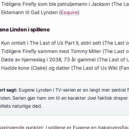
Tidligere Firefly som ble patruljemann i Jackson (The L
Ektemann til Gail Lynden (
Esquire
)
ne Linden i spillene
Kun omtalt i The Last of Us Part II, aldri sett (The Last
Tidligere Firefly sammen med Tommy Miller (The Last o
Døde av hjerneslag i 2038, 73 år gammel (The Last of 
Hadde kone (Claire) og datter (The Last of Us Wiki (Fa
rt sagt:
Eugene Lynden i TV-serien er en langt mer sentral f
nden. Serien gjør ham om til en karakter Joel faktisk dreper
illets naturlige død.
springende punktet: I spillene er Eugene en bakgrunnsfigur 