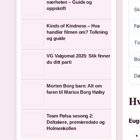
nærheten – Guide og
oppskrift
Sk
Kinds of Kindness – Hva
Fø
handler filmen om? Tolkning
og guide
Ti
VG Valgomat 2025: Slik finner
Bo
du ditt parti
Dø
Morten Borg barn: Alt om
faren til Marius Borg Høiby
Hv
Team Pølsa sesong 2:
Eug
Deltakere, premieredato og
Holmenkollen