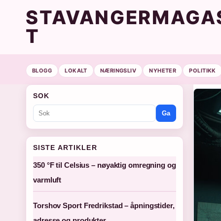
STAVANGERMAGAS
T
BLOGG
LOKALT
NÆRINGSLIV
NYHETER
POLITIKK
SOK
Ga
SISTE ARTIKLER
350 °F til Celsius – nøyaktig omregning og
varmluft
Torshov Sport Fredrikstad – åpningstider,
adresse og produkter