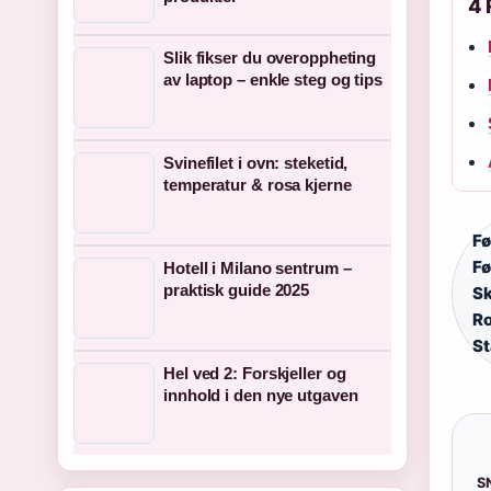
4 
Slik fikser du overoppheting
av laptop – enkle steg og tips
Svinefilet i ovn: steketid,
temperatur & rosa kjerne
Fø
Fø
Hotell i Milano sentrum –
praktisk guide 2025
Sk
Ro
St
Hel ved 2: Forskjeller og
innhold i den nye utgaven
S