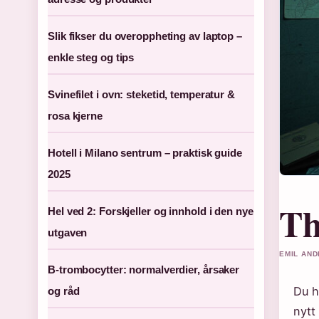
Slik fikser du overoppheting av laptop –
enkle steg og tips
Svinefilet i ovn: steketid, temperatur &
rosa kjerne
Hotell i Milano sentrum – praktisk guide
2025
Th
Hel ved 2: Forskjeller og innhold i den nye
utgaven
EMIL AND
B-trombocytter: normalverdier, årsaker
Du h
og råd
nytt