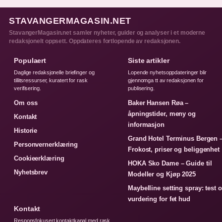
STAVANGERMAGASIN.NET
StavangerMagasin.net samler nyheter, guider og analyser i et moderne
redaksjonelt oppsett. Oppdateres fortlopende av redaksjonen.
Populaert
Siste artikler
Daglige redaksjonelle briefinger og
Lopende nyhetsoppdateringer blir
tillitsressurser, kuratert for rask
gjennomga tt av redaksjonen for
verifisering.
publisering.
Om oss
Baker Hansen Røa –
åpningstider, meny og
Kontakt
informasjon
Historie
Grand Hotel Terminus Bergen 
Personvernerklæring
Frokost, priser og beliggenhet
Cookieerklæring
HOKA Sko Dame – Guide til
Nyhetsbrev
Modeller og Kjøp 2025
Maybelline setting spray: test 
vurdering for fet hud
Kontakt
Responsfokusert kontaktkanal med rask