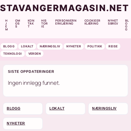
STAVANGERMAGASIN.NET
H
OM
KON
HIS
PERSONVERN
COOKIEER
NYHET
BL
J
OS
TAK
TOR
ERKLÆRING
KLÆRING
SBREV
O
E
S
T
IE
G
M
G
BLOGG
LOKALT
NÆRINGSLIV
NYHETER
POLITIKK
REISE
TEKNOLOGI
VERDEN
SISTE OPPDATERINGER
Ingen innlegg funnet.
BLOGG
LOKALT
NÆRINGSLIV
NYHETER