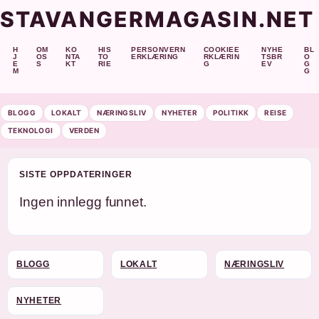
STAVANGERMAGASIN.NET
H
OM
KO
HIS
PERSONVERN
COOKIEE
NYHE
BL
J
OS
NTA
TO
ERKLÆRING
RKLÆRIN
TSBR
O
E
S
KT
RIE
G
EV
G
M
G
BLOGG
LOKALT
NÆRINGSLIV
NYHETER
POLITIKK
REISE
TEKNOLOGI
VERDEN
SISTE OPPDATERINGER
Ingen innlegg funnet.
BLOGG
LOKALT
NÆRINGSLIV
NYHETER