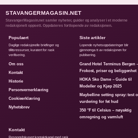
STAVANGERMAGASIN.NET
StavangerMagasin.net samler nyheter, guider og analyser i et moderne
redaksjonelt oppsett. Oppdateres fortlopende av redaksjonen.
Populaert
Siste artikler
Daglige redaksjonelle briefinger og
Lopende nyhetsoppdateringer blir
tillitsressurser, kuratert for rask
gjennomga tt av redaksjonen for
verifisering.
publisering.
Om oss
Grand Hotel Terminus Bergen 
Frokost, priser og beliggenhet
Kontakt
HOKA Sko Dame – Guide til
Historie
Modeller og Kjøp 2025
Personvernerklæring
Maybelline setting spray: test 
Cookieerklæring
vurdering for fet hud
Nyhetsbrev
350 °F til Celsius – nøyaktig
omregning og varmluft
Kontakt
Responsfokusert kontaktkanal med rask