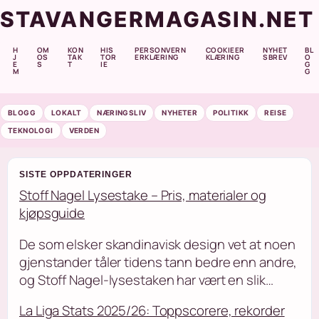
STAVANGERMAGASIN.NET
H
OM
KON
HIS
PERSONVERN
COOKIEER
NYHET
BL
J
OS
TAK
TOR
ERKLÆRING
KLÆRING
SBREV
O
E
S
T
IE
G
M
G
BLOGG
LOKALT
NÆRINGSLIV
NYHETER
POLITIKK
REISE
TEKNOLOGI
VERDEN
SISTE OPPDATERINGER
Stoff Nagel Lysestake – Pris, materialer og
kjøpsguide
De som elsker skandinavisk design vet at noen
gjenstander tåler tidens tann bedre enn andre,
og Stoff Nagel-lysestaken har vært en slik…
La Liga Stats 2025/26: Toppscorere, rekorder