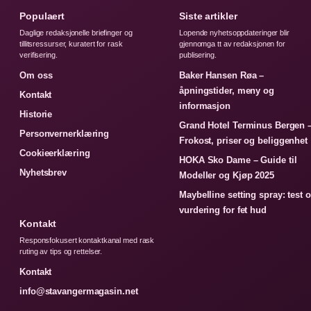
Populaert
Siste artikler
Daglige redaksjonelle briefinger og
Lopende nyhetsoppdateringer blir
tillitsressurser, kuratert for rask
gjennomga tt av redaksjonen for
verifisering.
publisering.
Om oss
Baker Hansen Røa –
åpningstider, meny og
Kontakt
informasjon
Historie
Grand Hotel Terminus Bergen 
Personvernerklæring
Frokost, priser og beliggenhet
Cookieerklæring
HOKA Sko Dame – Guide til
Nyhetsbrev
Modeller og Kjøp 2025
Maybelline setting spray: test 
vurdering for fet hud
Kontakt
Responsfokusert kontaktkanal med rask
ruting av tips og rettelser.
Kontakt
info@stavangermagasin.net