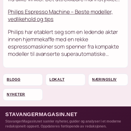
Philips Espresso Machine – Beste modeller,
vedlikehold og tips
Philips har etablert seg som en ledende aktør
innen hjemmekaffe med en rekke
espressomaskiner som spenner fra kompakte
modeller til avanserte superautomatiske…
BLOGG
LOKALT
NÆRINGSLIV
NYHETER
STAVANGERMAGASIN.NET
StavangerMagasin.net samler nyheter, guider og analyser i et moderne
redaksjonelt oppsett. Oppdateres fortlopende av redaksjonen.