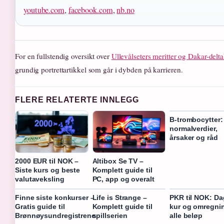
youtube.com
,
facebook.com
,
nb.no
For en fullstendig oversikt over
Ullevålseters meritter og Dakar-delta
grundig portrettartikkel som går i dybden på karrieren.
FLERE RELATERTE INNLEGG
B-trombocytter:
normalverdier,
årsaker og råd
2000 EUR til NOK –
Altibox Se TV –
Siste kurs og beste
Komplett guide til
valutaveksling
PC, app og overalt
Finne siste konkurser –
Life is Strange –
PKR til NOK: D
Gratis guide til
Komplett guide til
kur og omregnin
Brønnøysundregistrene
spillserien
alle beløp