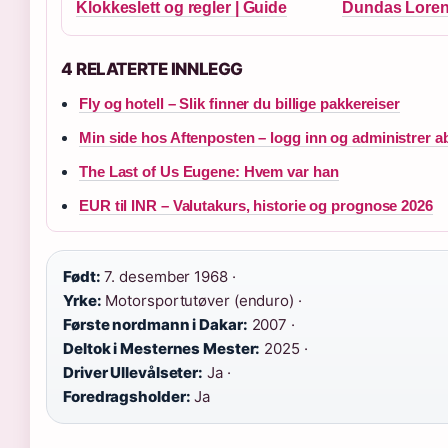
Klokkeslett og regler | Guide
Dundas Loren
4 RELATERTE INNLEGG
Fly og hotell – Slik finner du billige pakkereiser
Min side hos Aftenposten – logg inn og administrer
The Last of Us Eugene: Hvem var han
EUR til INR – Valutakurs, historie og prognose 2026
Født:
7. desember 1968 ·
Yrke:
Motorsportutøver (enduro) ·
Første nordmann i Dakar:
2007 ·
Deltok i Mesternes Mester:
2025 ·
Driver Ullevålseter:
Ja ·
Foredragsholder:
Ja