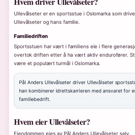
Hvem driver Ullevålseter?
Ullevålseter er en sportsstue i Oslomarka som driv
Ullevålseter og hans familie.
Familiedriften
Sportsstuen har vært i familiens eie i flere generas
overtok driften etter å ha vært aktiv endurofører. St
være et populært turmål i Oslomarka.
Pål Anders Ullevålseter driver Ullevålseter sportss
han kombinerer idrettskarrieren med ansvaret for en
familiebedrift.
Hvem eier Ullevålseter?
Eiendommen eies av Pål Anders Ullevålseter selv.