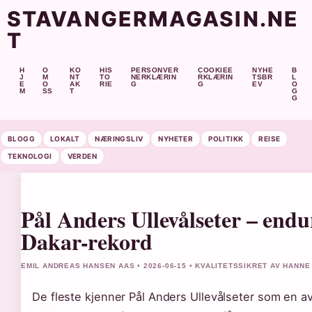
STAVANGERMAGASIN.NE
T
H
O
KO
HIS
PERSONVER
COOKIEE
NYHE
B
J
M
NT
TO
NERKLÆRIN
RKLÆRIN
TSBR
L
E
O
AK
RIE
G
G
EV
O
M
SS
T
G
G
BLOGG
LOKALT
NÆRINGSLIV
NYHETER
POLITIKK
REISE
TEKNOLOGI
VERDEN
Pål Anders Ullevålseter – end
Dakar-rekord
EMIL ANDREAS HANSEN AAS • 2026-06-15 • KVALITETSSIKRET AV HANN
De fleste kjenner Pål Anders Ullevålseter som en 