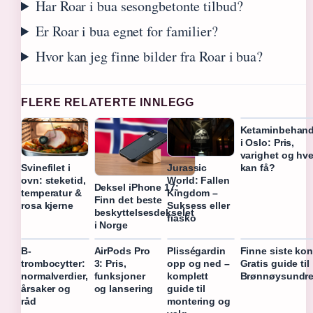
Har Roar i bua sesongbetonte tilbud?
Er Roar i bua egnet for familier?
Hvor kan jeg finne bilder fra Roar i bua?
FLERE RELATERTE INNLEGG
Ketaminbehand
i Oslo: Pris,
varighet og hv
kan få?
Svinefilet i
Jurassic
ovn: steketid,
World: Fallen
Deksel iPhone 17:
temperatur &
Kingdom –
Finn det beste
rosa kjerne
Suksess eller
beskyttelsesdekselet
fiasko
i Norge
B-
AirPods Pro
Plisségardin
Finne siste kon
trombocytter:
3: Pris,
opp og ned –
Gratis guide til
normalverdier,
funksjoner
komplett
Brønnøysundre
årsaker og
og lansering
guide til
råd
montering og