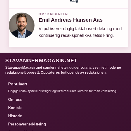
valg
OM SKRIBENTEN
Emil Andreas Hansen Aas
Vi publiserer daglig faktabasert dekning med
kontinuerlig redaksjonell kvalitetssikring.
STAVANGERMAGASIN.NET
StavangerMagasin.net samler nyheter, guider og analyser i et moderne
redaksjonelt oppsett. Oppdateres fortlopende av redaksjonen.
Populaert
Daglige redaksjonelle briefinger og tillitsressurser, kuratert for rask verifisering.
Om oss
Kontakt
Historie
Personvernerklæring