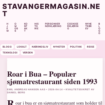
STAVANGERMAGASIN.NE
T
H
O
KO
HIS
PERSONVER
COOKIEE
NYHE
B
J
M
NT
TO
NERKLÆRING
RKLÆRIN
TSBR
L
E
OS
AK
RIE
G
EV
O
M
S
T
G
G
BLOGG
LOKALT
NÆRINGSLIV
NYHETER
POLITIKK
REISE
TEKNOLOGI
VERDEN
Roar i Bua – Populær
sjømatrestaurant siden 1993
EMIL ANDREAS HANSEN AAS • 2026-04-14 • KVALITETSSIKRET AV
DANIEL BERG
R
oar i bua er en sjømatrestaurant som holder til