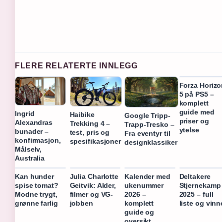
FLERE RELATERTE INNLEGG
Forza Horizo
5 på PS5 –
komplett
guide med
Ingrid
Haibike
Google Tripp-
priser og
Alexandras
Trekking 4 –
Trapp-Tresko –
ytelse
bunader –
test, pris og
Fra eventyr til
konfirmasjon,
spesifikasjoner
designklassiker
Målselv,
Australia
Kan hunder
Julia Charlotte
Kalender med
Deltakere
spise tomat?
Geitvik: Alder,
ukenummer
Stjernekamp
Modne trygt,
filmer og VG-
2026 –
2025 – full
grønne farlig
jobben
komplett
liste og vinn
guide og
oversikt