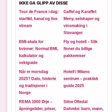
IKKE GA GLIPP AV DISSE
Tour de France i dag:
Gaffel og Karaffel:
starttid, kanal og live
Meny, selskaper og
stream
vinsmaking i
Stavanger
BMI-skala for
Fly og hotell – Slik
kvinner: Normal BMI,
finner du billige
kalkulator og
pakkereiser
vektguide
Når er morsdag
Hotell i Milano
2025? Dato, historie
sentrum – praktisk
og tradisjoner i
guide 2025
Norge
REMA 1000 Ørje –
Stine Oftedal
åpningstider, priser,
Dahmke: barn, mann,