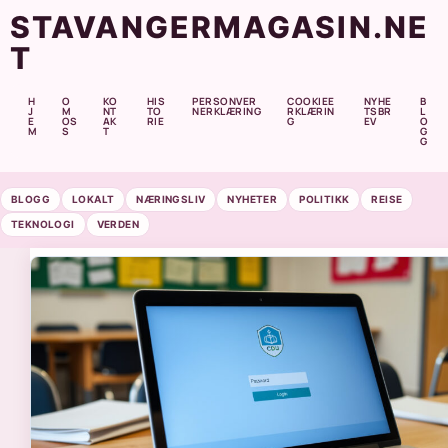
STAVANGERMAGASIN.NE
T
H
O
KO
HIS
PERSONVER
COOKIEE
NYHE
B
J
M
NT
TO
NERKLÆRING
RKLÆRIN
TSBR
L
E
OS
AK
RIE
G
EV
O
M
S
T
G
G
BLOGG
LOKALT
NÆRINGSLIV
NYHETER
POLITIKK
REISE
TEKNOLOGI
VERDEN