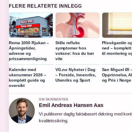
FLERE RELATERTE INNLEGG
Rema 1000 Rjukan –
Stille refluks
Plisségardin o
Åpningstider,
symptomer hos
ned – komplett
adresse og
voksne: hva du bør
til montering o
prissammenligning
vite
Kalender med
VG.no Nyheter i Dag
San Miguel Øl 
ukenummer 2026 –
– Forside, Innenriks,
Opprinnelse, A
komplett guide og
Utenriks og Sport
og Pris i Norge
oversikt
OM SKRIBENTEN
Emil Andreas Hansen Aas
Vi publiserer daglig faktabasert dekning med konti
kvalitetssikring.