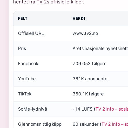
hentet fra TV 2s offisielle kilder.
FELT
VERDI
Offisiell URL
www.tv2.no
Pris
Årets nasjonale nyhetsnet
Facebook
709 053 følgere
YouTube
361K abonnenter
TikTok
360.1K følgere
SoMe-lydnivå
-14 LUFS (
TV 2 Info – sos
Gjennomsnittlig klipp
60 sekunder (
TV 2 Info – s