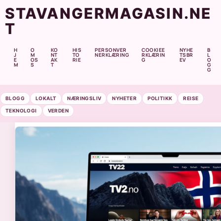
STAVANGERMAGASIN.NE
T
H
O
KO
HIS
PERSONVER
COOKIEE
NYHE
B
J
M
NT
TO
NERKLÆRING
RKLÆRIN
TSBR
L
E
OS
AK
RIE
G
EV
O
M
S
T
G
G
BLOGG
LOKALT
NÆRINGSLIV
NYHETER
POLITIKK
REISE
TEKNOLOGI
VERDEN