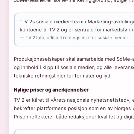
SoMe-teamet er some-marketing@tv2.no, ifølge
TV
“TV 2s sosiale medier-team i Marketing-avdeling
kontoene til TV 2 og er sentrale for markedsføri
— TV 2 Info, offisiell retningslinje for sosiale medier
Produksjonsselskaper skal samarbeide med SoMe-an
og innhold i klipp til sosiale medier, og alle leveran
tekniske retningslinjer for formater og lyd.
Nylige priser og anerkjennelser
TV 2 er kåret til «Årets nasjonale nyhetsnettsted»
bekrefter plattformens posisjon som en av Norges v
Prisen reflekterer både redaksjonell kvalitet og digi