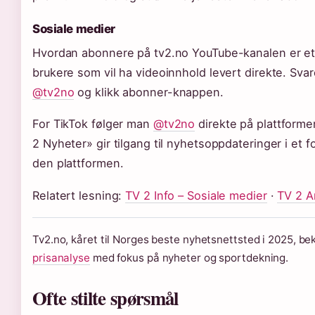
Sosiale medier
Hvordan abonnere på tv2.no YouTube-kanalen er et 
brukere som vil ha videoinnhold levert direkte. Svar
@tv2no
og klikk abonner-knappen.
For TikTok følger man
@tv2no
direkte på plattform
2 Nyheter» gir tilgang til nyhetsoppdateringer i et f
den plattformen.
Relatert lesning:
TV 2 Info – Sosiale medier
·
TV 2 A
Tv2.no, kåret til Norges beste nyhetsnettsted i 2025, be
prisanalyse
med fokus på nyheter og sportdekning.
Ofte stilte spørsmål