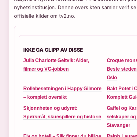
nyhetsinstitusjon. Denne oversikten samler verifise
offisielle kilder om tv2.no.
IKKE GA GLIPP AV DISSE
Julia Charlotte Geitvik: Alder,
Croque mons
filmer og VG-jobben
Beste steden
Oslo
Rollebesetningen i Happy Gilmore
Bakt Potet i 
– komplett oversikt
Komplett Gui
Skjønnheten og udyret:
Gaffel og Kar
Spørsmål, skuespillere og historie
selskaper og
Stavanger
Fly og hotell – Slik finner du billige
Ralph Lauren 