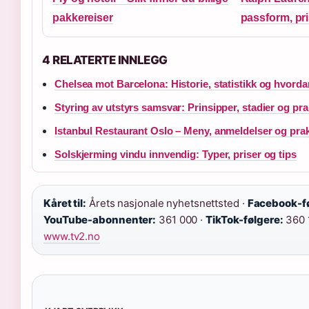
pakkereiser
passform, pri
4 RELATERTE INNLEGG
Chelsea mot Barcelona: Historie, statistikk og hvord
Styring av utstyrs samsvar: Prinsipper, stadier og pra
Istanbul Restaurant Oslo – Meny, anmeldelser og prak
Solskjerming vindu innvendig: Typer, priser og tips
Kåret til:
Årets nasjonale nyhetsnettsted ·
Facebook-fø
YouTube-abonnenter:
361 000 ·
TikTok-følgere:
360 
www.tv2.no