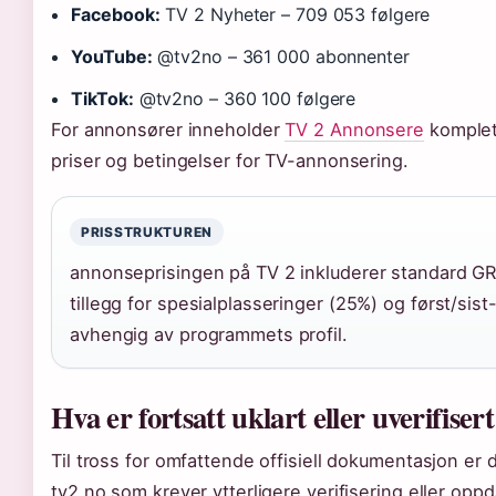
Facebook:
TV 2 Nyheter – 709 053 følgere
YouTube:
@tv2no – 361 000 abonnenter
TikTok:
@tv2no – 360 100 følgere
For annonsører inneholder
TV 2 Annonsere
komplet
priser og betingelser for TV-annonsering.
PRISSTRUKTUREN
annonseprisingen på TV 2 inkluderer standard G
tillegg for spesialplasseringer (25%) og først/sis
avhengig av programmets profil.
Hva er fortsatt uklart eller uverifiser
Til tross for omfattende offisiell dokumentasjon er 
tv2.no som krever ytterligere verifisering eller opp