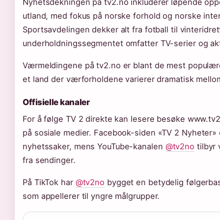
Nyhetsdekningen på tv2.no inkluderer løpende oppd
utland, med fokus på norske forhold og norske inte
Sportsavdelingen dekker alt fra fotball til vinteridre
underholdningssegmentet omfatter TV-serier og ak
Værmeldingene på tv2.no er blant de mest populære 
et land der værforholdene varierer dramatisk mellom
Offisielle kanaler
For å følge TV 2 direkte kan lesere besøke www.tv2
på sosiale medier. Facebook-siden «TV 2 Nyheter»
nyhetssaker, mens YouTube-kanalen
@tv2no
tilbyr
fra sendinger.
På TikTok har
@tv2no
bygget en betydelig følgerba
som appellerer til yngre målgrupper.