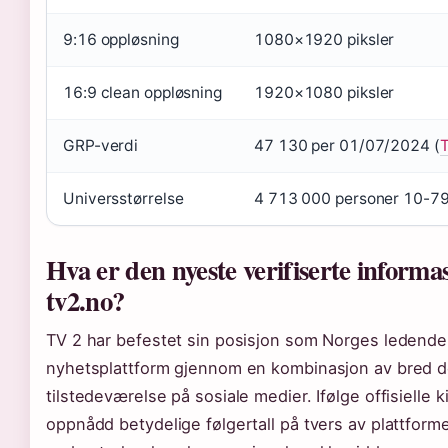
9:16 oppløsning
1080×1920 piksler
16:9 clean oppløsning
1920×1080 piksler
GRP-verdi
47 130 per 01/07/2024 (
T
Universstørrelse
4 713 000 personer 10-79
Hva er den nyeste verifiserte inform
tv2.no?
TV 2 har befestet sin posisjon som Norges ledende 
nyhetsplattform gjennom en kombinasjon av bred d
tilstedeværelse på sosiale medier. Ifølge offisielle k
oppnådd betydelige følgertall på tvers av plattform