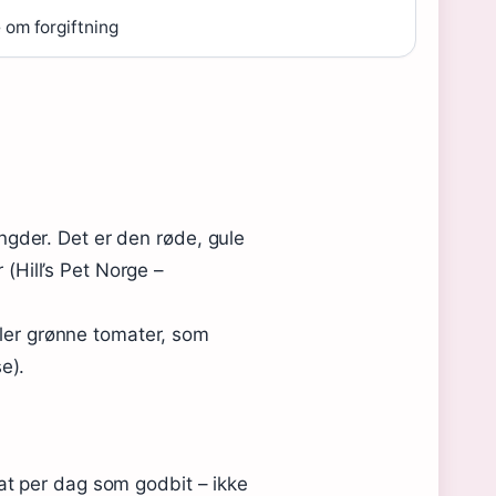
 om forgiftning
gder. Det er den røde, gule
 (Hill’s Pet Norge –
ller grønne tomater, som
e).
t per dag som godbit – ikke