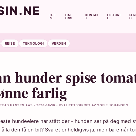
IN.NE
HJE
OM
KONTAK
HISTORI
PER
M
OSS
T
E
G
REISE
TEKNOLOGI
VERDEN
n hunder spise toma
ønne farlig
REAS HANSEN AAS • 2026-06-30 • KVALITETSSIKRET AV SOFIE JOHANSEN
leste hundeeiere har stått der – hunden ser på deg med s
t å la den få en bit? Svaret er heldigvis ja, men bare når 