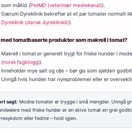
som måltid (
PetMD (veterinær mediekanal)
).
Gærum Dyreklinik bekrefter at et par tomater normalt ikke
Dyreklinik (dansk dyreklinikk)
).
 med tomatbaserte produkter som makrell i tomat?
Makrell i tomat er generelt trygt for friske hunder i mo
(norsk fagblogg)
).
Inneholder mye salt og olje – bør gis som sjelden godbit,
Unngå hvis hunden har nyreproblemer eller er overvekti
rt sagt:
Modne tomater er trygge i små mengder. Unngå grø
undeeiere med friske hunder er en skive tomat en grei godb
yresykdom eller fedme – hold igjen.