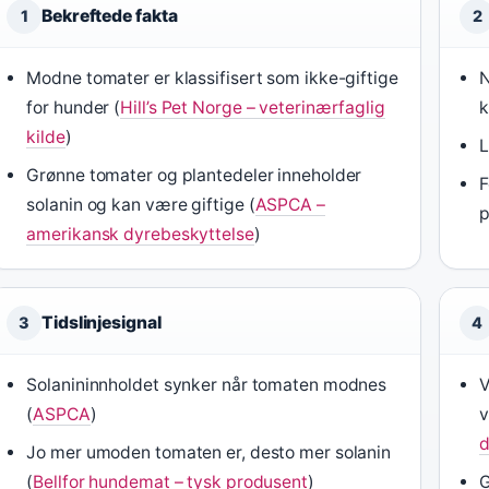
Bekreftede fakta
1
2
Modne tomater er klassifisert som ikke-giftige
N
for hunder (
Hill’s Pet Norge – veterinærfaglig
k
kilde
)
L
Grønne tomater og plantedeler inneholder
F
solanin og kan være giftige (
ASPCA –
p
amerikansk dyrebeskyttelse
)
Tidslinjesignal
3
4
Solanininnholdet synker når tomaten modnes
V
(
ASPCA
)
v
d
Jo mer umoden tomaten er, desto mer solanin
(
Bellfor hundemat – tysk produsent
)
G