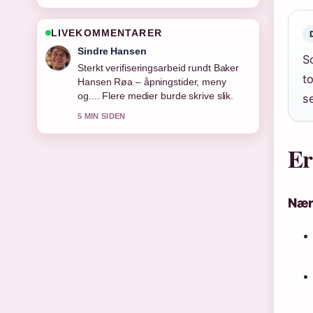
LIVEKOMMENTARER
Mia Eide
S
God gjennomgang av Grand Hotel
t
Terminus Bergen &#8211; Frokost,
priser.... Dette er den klarest
s
oppsummeringen i dag.
7 MIN SIDEN
Er
Nær