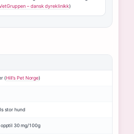
VetGruppen – dansk dyreklinikk
)
r (
Hill’s Pet Norge
)
ls stor hund
a opptil 30 mg/100g