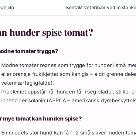
dhjelp
Kontakt veterinær ved mistanke
n hunder spise tomat?
modne tomater trygge?
Modne tomater regnes som trygge for hunder i små men
eller oransje fruktkjøttet som kan gis – aldri grønne deler
veterinærfaglig kilde).
Problemet oppstår når hunden får i seg blader, stilker e
inneholder solanin (ASPCA – amerikansk dyrebeskyttels
r mye tomat kan hunden spise?
En middels stor hund kan få 1–2 små skiver moden toma