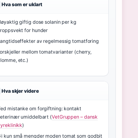
Hva som er uklart
øyaktig giftig dose solanin per kg
roppsvekt for hunder
angtidseffekter av regelmessig tomatforing
orskjeller mellom tomatvarianter (cherry,
lomme, etc.)
Hva skjer videre
ed mistanke om forgiftning: kontakt
eterinær umiddelbart (
VetGruppen – dansk
yreklinikk
)
i kun små mengder moden tomat som godbit