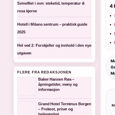
Svinefilet i ovn: steketid, temperatur &
4 
rosa kjerne
Hotell i Milano sentrum – praktisk guide
2025
Hel ved 2: Forskjeller og innhold i den nye
utgaven
Mo
Gr
FLERE FRA REDAKSJONEN
Ma
Baker Hansen Røa –
åpningstider, meny og
informasjon
Grand Hotel Terminus Bergen
R
– Frokost, priser og
beliggenhet