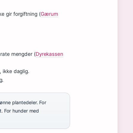
 gir forgiftning (
Gærum
derate mengder (
Dyrekassen
 ikke daglig.
g.
nne plantedeler. For
it. For hunder med