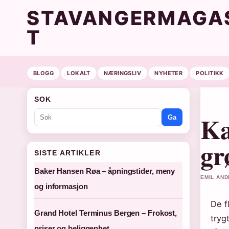
STAVANGERMAGAS
T
BLOGG
LOKALT
NÆRINGSLIV
NYHETER
POLITIKK
SOK
Ka
Ga
gr
SISTE ARTIKLER
Baker Hansen Røa – åpningstider, meny
EMIL AND
og informasjon
De f
Grand Hotel Terminus Bergen – Frokost,
tryg
priser og beliggenhet