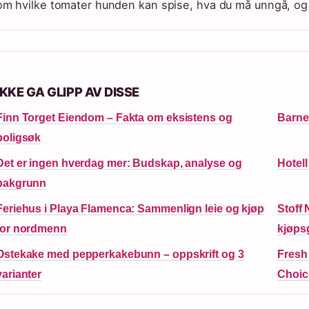
om hvilke tomater hunden kan spise, hva du må unngå, og
IKKE GA GLIPP AV DISSE
Finn Torget Eiendom – Fakta om eksistens og
Barnet
boligsøk
Det er ingen hverdag mer: Budskap, analyse og
Hotell
bakgrunn
Feriehus i Playa Flamenca: Sammenlign leie og kjøp
Stoff 
for nordmenn
kjøps
Ostekake med pepperkakebunn – oppskrift og 3
Fresh 
varianter
Choic