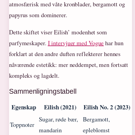
atmosfærisk med våte kronblader, bergamott og
papyrus som dominerer.
Dette skiftet viser Eilish’ modenhet som
parfymeskaper.
I intervjuer med Vogue
har hun
forklart at den andre duften reflekterer hennes
nåværende estetikk: mer neddempet, men fortsatt
kompleks og lagdelt.
Sammenligningstabell
Egenskap
Eilish (2021)
Eilish No. 2 (2023)
Sugar, røde bær,
Bergamott,
Toppnoter
mandarin
epleblomst