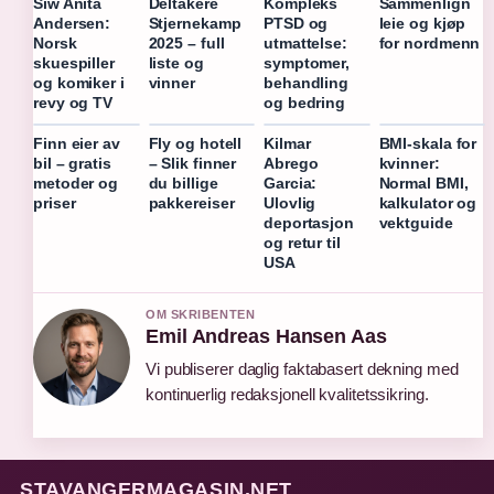
Sammenlign
Siw Anita
Deltakere
Kompleks
leie og kjøp
Andersen:
Stjernekamp
PTSD og
for nordmenn
Norsk
2025 – full
utmattelse:
skuespiller
liste og
symptomer,
og komiker i
vinner
behandling
revy og TV
og bedring
Finn eier av
Fly og hotell
Kilmar
BMI-skala for
bil – gratis
– Slik finner
Abrego
kvinner:
metoder og
du billige
Garcia:
Normal BMI,
priser
pakkereiser
Ulovlig
kalkulator og
deportasjon
vektguide
og retur til
USA
OM SKRIBENTEN
Emil Andreas Hansen Aas
Vi publiserer daglig faktabasert dekning med
kontinuerlig redaksjonell kvalitetssikring.
STAVANGERMAGASIN.NET