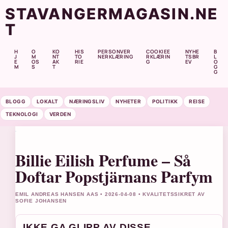
STAVANGERMAGASIN.NE
T
H
O
KO
HIS
PERSONVER
COOKIEE
NYHE
B
J
M
NT
TO
NERKLÆRING
RKLÆRIN
TSBR
L
E
OS
AK
RIE
G
EV
O
M
S
T
G
G
BLOGG
LOKALT
NÆRINGSLIV
NYHETER
POLITIKK
REISE
TEKNOLOGI
VERDEN
Billie Eilish Perfume – Så
Doftar Popstjärnans Parfym
EMIL ANDREAS HANSEN AAS • 2026-04-08 • KVALITETSSIKRET AV
SOFIE JOHANSEN
IKKE GA GLIPP AV DISSE