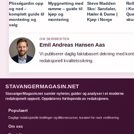
Plisségardin opp
Myggnetting med
Steve Madden
Rol
og ned –
ramme – guide til
Sko: Sandaler,
i K
komplett guide til
kjøp og
Hæler & Dame |
Que
montering og
montering
Kjøp i Norge
sku
valg
OM SKRIBENTEN
Emil Andreas Hansen Aas
Vi publiserer daglig faktabasert dekning med kont
redaksjonell kvalitetssikring.
STAVANGERMAGASIN.NET
StavangerMagasin.net samler nyheter, guider og analyser i et moderne
redaksjonelt oppsett. Oppdateres fortlopende av redaksjonen.
Populaert
Daglige redaksjonelle briefinger og tillitsressurser, kuratert for rask verifisering.
Om oss