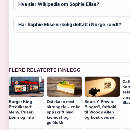
Hva sier Wikipedia om Sophie Elise?
Har Sophie Elise virkelig deltatt i Norge rundt?
FLERE RELATERTE INNLEGG
Gaf
Kar
sel
vin
Burger King
Ostekake med
Soon-Yi Previn:
Sta
Fredrikstad:
sitrongele – enkel
Biografi, forhold
Meny, Priser,
oppskrift med
til Woody Allen
Lønn og Info
kremost og
og kontroverser
gelélokk