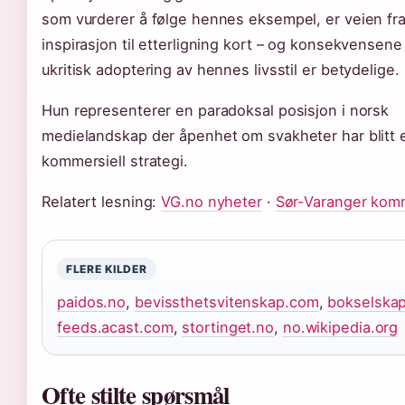
som vurderer å følge hennes eksempel, er veien fr
inspirasjon til etterligning kort – og konsekvensene
ukritisk adoptering av hennes livsstil er betydelige.
Hun representerer en paradoksal posisjon i norsk
medielandskap der åpenhet om svakheter har blitt 
kommersiell strategi.
Relatert lesning:
VG.no nyheter
·
Sør-Varanger ko
FLERE KILDER
paidos.no
,
bevissthetsvitenskap.com
,
bokselska
feeds.acast.com
,
stortinget.no
,
no.wikipedia.org
Ofte stilte spørsmål