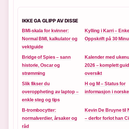
IKKE GA GLIPP AV DISSE
BMI-skala for kvinner:
Kylling i Karri – Enke
Normal BMI, kalkulator og
Oppskrift på 30 Minu
vektguide
Bridge of Spies – sann
Kalender med uken
historie, Oscar og
2026 – komplett gui
strømming
oversikt
Slik fikser du
H og M – Status for
overoppheting av laptop –
informasjon i norske
enkle steg og tips
B-trombocytter:
Kevin De Bruyne til 
normalverdier, årsaker og
– derfor forlot han Ci
råd