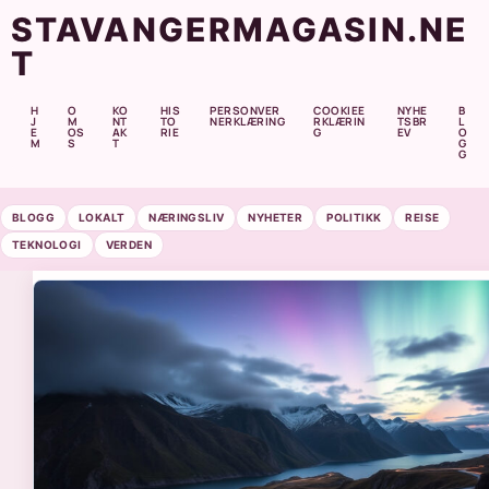
STAVANGERMAGASIN.NE
T
H
O
KO
HIS
PERSONVER
COOKIEE
NYHE
B
J
M
NT
TO
NERKLÆRING
RKLÆRIN
TSBR
L
E
OS
AK
RIE
G
EV
O
M
S
T
G
G
BLOGG
LOKALT
NÆRINGSLIV
NYHETER
POLITIKK
REISE
TEKNOLOGI
VERDEN