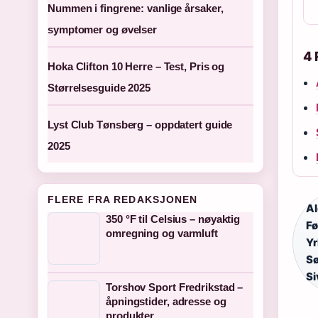
Nummen i fingrene: vanlige årsaker,
symptomer og øvelser
4 
Hoka Clifton 10 Herre – Test, Pris og
Størrelsesguide 2025
Lyst Club Tønsberg – oppdatert guide
2025
FLERE FRA REDAKSJONEN
Al
350 °F til Celsius – nøyaktig
Fø
omregning og varmluft
Yr
S
Si
Torshov Sport Fredrikstad –
åpningstider, adresse og
produkter