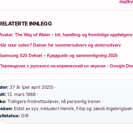
matkva
RELATERTE INNLEGG
Avatar: The Way of Water – hit, handling og fremtidige oppfølgere
Når snur solen? Datoer for sommersolverv og vintersolverv
Samsung S25 Deksel – Kjøpguide og sammenligning 2025
Переводчик с русского на норвежский со звуком – Google De
der:
37 år (per april 2025) ·
dt:
12. mars 1988 ·
ke:
Tidligere friidrettsutøver, nå personlig trener ·
øsken:
Eldst av syv, inkludert Henrik, Filip og Jakob Ingebrigtsen 
vilstatus:
Gift