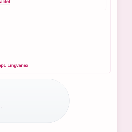
litet
epL Lingvanex
·