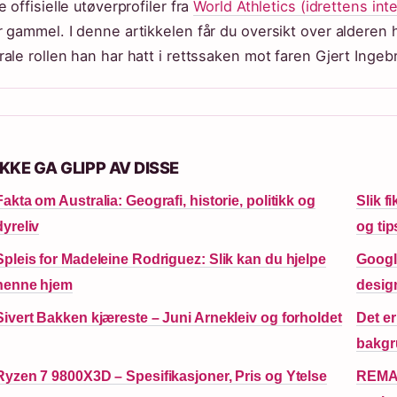
e offisielle utøverprofiler fra
World Athletics (idrettens int
r gammel. I denne artikkelen får du oversikt over alderen
rale rollen han har hatt i rettssaken mot faren Gjert Ingeb
IKKE GA GLIPP AV DISSE
Fakta om Australia: Geografi, historie, politikk og
Slik f
dyreliv
og tip
Spleis for Madeleine Rodriguez: Slik kan du hjelpe
Google
henne hjem
desig
Sivert Bakken kjæreste – Juni Arnekleiv og forholdet
Det e
bakgr
Ryzen 7 9800X3D – Spesifikasjoner, Pris og Ytelse
REMA 1