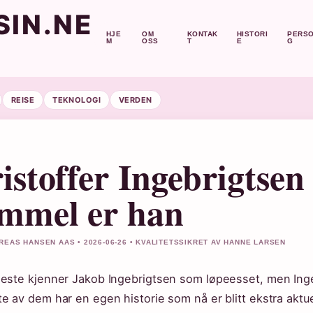
IN.NE
HJE
OM
KONTAK
HISTORI
PERS
M
OSS
T
E
G
REISE
TEKNOLOGI
VERDEN
istoffer Ingebrigtsen
mmel er han
REAS HANSEN AAS • 2026-06-26 • KVALITETSSIKRET AV HANNE LARSEN
leste kjenner Jakob Ingebrigtsen som løpeesset, men Inge
te av dem har en egen historie som nå er blitt ekstra aktue