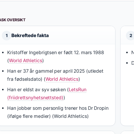
ASK OVERSIKT
Bekreftede fakta
1
2
Kristoffer Ingebrigtsen er født 12. mars 1988
N
(
World Athletics
)
D
Han er 37 år gammel per april 2025 (utledet
fra fødselsdato) (
World Athletics
)
Han er eldst av syv søsken (
LetsRun
(friidrettsnyhetsnettsted)
)
Han jobber som personlig trener hos Dr Dropin
(ifølge flere medier) (World Athletics)