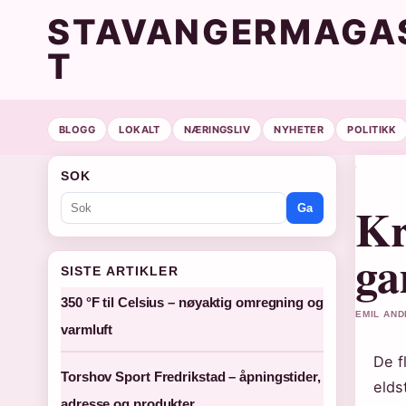
STAVANGERMAGAS
T
BLOGG
LOKALT
NÆRINGSLIV
NYHETER
POLITIKK
SOK
Kr
Ga
ga
SISTE ARTIKLER
350 °F til Celsius – nøyaktig omregning og
EMIL AND
varmluft
De f
Torshov Sport Fredrikstad – åpningstider,
elds
adresse og produkter