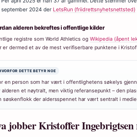
Per april 2025 er han 37 år gammel. Dette stemmer ove
september 2024 der
LetsRun (friidrettsnyhetsnettsted)
dan alderen bekreftes i offentlige kilder
ntlige registre som World Athletics og
Wikipedia (åpent le
r er dermed et av de mest verifiserbare punktene i Kristoff
HVORFOR DETTE BETYR NOE
or en person som har vært i offentlighetens søkelys gjenn
r alderen et nøytralt, men viktig referansepunkt – den pla
n søskenflokk der aldersspennet har vært sentralt i medi
a jobber Kristoffer Ingebrigtse