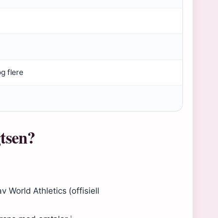
og flere
gtsen?
v World Athletics (offisiell