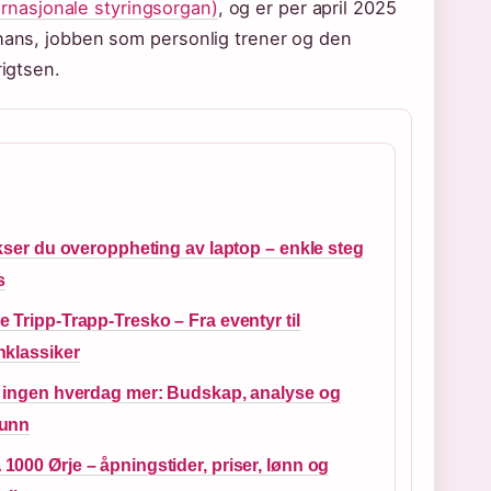
ernasjonale styringsorgan)
, og er per april 2025
 hans, jobben som personlig trener og den
rigtsen.
ikser du overoppheting av laptop – enkle steg
s
 Tripp-Trapp-Tresko – Fra eventyr til
nklassiker
r ingen hverdag mer: Budskap, analyse og
unn
000 Ørje – åpningstider, priser, lønn og