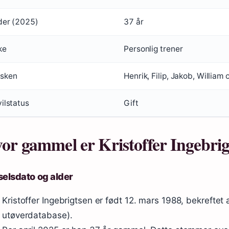
der (2025)
37 år
ke
Personlig trener
sken
Henrik, Filip, Jakob, William 
vilstatus
Gift
or gammel er Kristoffer Ingebri
elsdato og alder
Kristoffer Ingebrigtsen er født 12. mars 1988, bekreftet a
utøverdatabase).