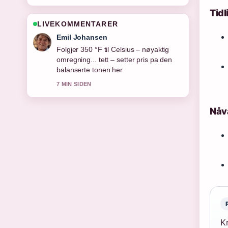
Tidl
LIVEKOMMENTARER
Andreas Dahl
Nyttig kontekst rundt Torshov Sport
Fredrikstad – åpningstider, adresse
og.... Hold gjerne denne livestrengen
oppdatert.
9 MIN SIDEN
Nåvæ
Kr