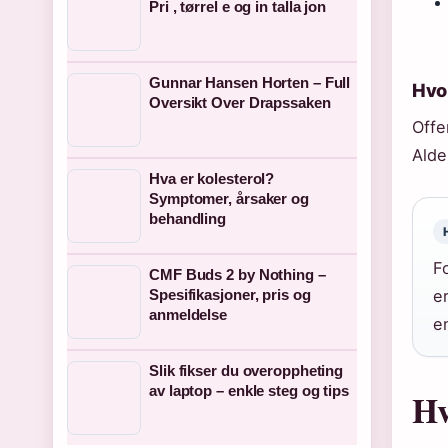
Pri , tørrel e og in talla jon
Gunnar Hansen Horten – Full
Hvor
Oversikt Over Drapssaken
Offe
Alde
Hva er kolesterol?
Symptomer, årsaker og
behandling
F
CMF Buds 2 by Nothing –
Spesifikasjoner, pris og
e
anmeldelse
e
Slik fikser du overoppheting
av laptop – enkle steg og tips
Hv