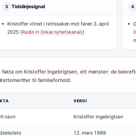
Tidslinjesignal
3
4
Kristoffer vitnet i rettssaken mot faren 3. april
G
2025 (
Radio H (lokal nyhetskanal)
)
(
m
 fakta om Kristoffer Ingebrigtsen, ett mønster: de bekre
drettsmeritter til familieforhold.
KTA
VERDI
llt navn
Kristoffer Ingebrigtsen
dselsdato
12. mars 1988