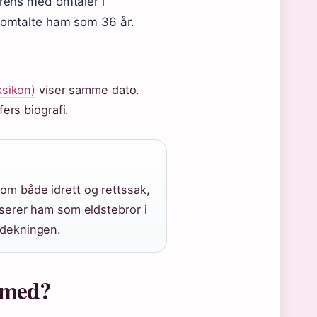
rens med omtaler i
omtalte ham som 36 år.
ksikon)
viser samme dato.
ers biografi.
om både idrett og rettssak,
sserer ham som eldstebror i
edekningen.
n med?