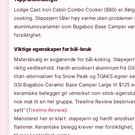
Lodge Cast Iron Cabin Combo Cooker ($80) er ifølg
cooking. Støpejern tåler høy varme uten problemer 
aluminiumsvarianter som Bugaboo Base Camper varme
forsiktighet.
Viktige egenskaper for bål-bruk
Materialvalg er avgjørende for bål-koking. Støpejer
riktig vedlikehold. Hardt-anodisert aluminium fra GS
titan-alternativer fra Snow Peak og TOAKS egner seg 
GSI Bugaboo Ceramic Base Camper Large til $125 er 
keramiske belegget gir utmerket non-stick-egens
nok mat til en hel gruppe. Treeline Review beskriv
sett” (
Treeline Review
).
Mønsteret her er klart: støpejern og hardt-anodisert
flammer. Keramiske belegg krever mer forsiktighet, m