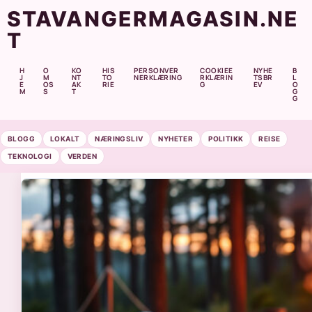
STAVANGERMAGASIN.NE
T
H
O
KO
HIS
PERSONVER
COOKIEE
NYHE
B
J
M
NT
TO
NERKLÆRING
RKLÆRIN
TSBR
L
E
OS
AK
RIE
G
EV
O
M
S
T
G
G
BLOGG
LOKALT
NÆRINGSLIV
NYHETER
POLITIKK
REISE
TEKNOLOGI
VERDEN