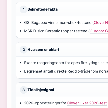
Bekreftede fakta
1
GSI Bugaboo vinner non-stick-testene (
CleverH
MSR Fusion Ceramic topper testene (
Outdoor G
Hva som er uklart
2
Exacte rangeringsdata for open fire-ytingelse e
Begrenset antall direkte Reddit-tråder om nor
Tidslinjesignal
3
2026-oppdateringer fra
CleverHiker 2026-test