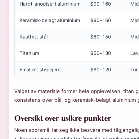
Hardt-anodisert aluminium
$90–160
Mid
Keramisk-belagt aluminium
$90–160
Mid
Rustfritt stål
$80–150
Mid
Titanium
$50–130
Lav
Emaljert støpejern
$60–120
Tun
Valget av materiale former hele opplevelsen: titan g
konsistens over bål, og keramisk-belagt aluminium 
Oversikt over usikre punkter
Noen spørsmål lar seg ikke besvare med tilgjengel
Exacte rangeringsdata for åpen ild-ytingelse mangle