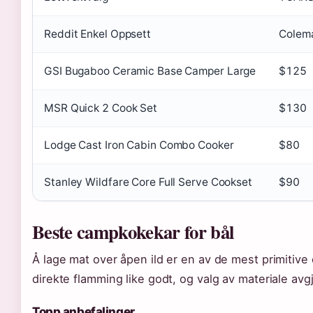
Reddit Enkel Oppsett
Colema
GSI Bugaboo Ceramic Base Camper Large
$125
MSR Quick 2 Cook Set
$130
Lodge Cast Iron Cabin Combo Cooker
$80
Stanley Wildfare Core Full Serve Cookset
$90
Beste campkokekar for bål
Å lage mat over åpen ild er en av de mest primitive 
direkte flamming like godt, og valg av materiale avgj
Topp anbefalinger