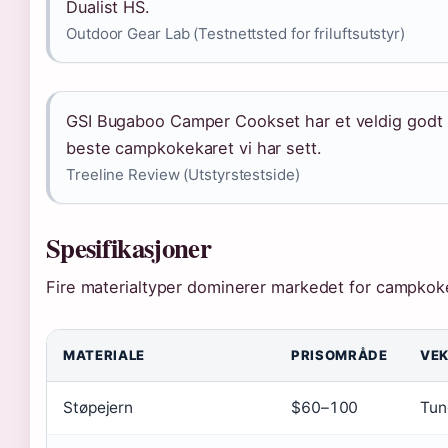
Dualist HS.
Outdoor Gear Lab (Testnettsted for friluftsutstyr)
GSI Bugaboo Camper Cookset har et veldig godt u
beste campkokekaret vi har sett.
Treeline Review (Utstyrstestside)
Spesifikasjoner
Fire materialtyper dominerer markedet for campkoke
MATERIALE
PRISOMRÅDE
VE
Støpejern
$60–100
Tun