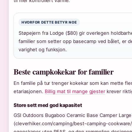
til mer kontrollert varme.
HVORFOR DETTE BETYR NOE
Støpejern fra Lodge ($80) gir overlegen holdbarh
familier som setter opp basecamp ved bålet, er 
varighet og funksjon.
Beste campkokekar for familier
En familie på tur trenger kokekar som kan mette fle
etariasjonen.
Billig mat til mange gjester
krever rikti
Store sett med god kapasitet
GSI Outdoors Bugaboo Ceramic Base Camper Large til
(cleverhiker.com/camping/best-camping-cookware/)
egenskaper uten PFAS, og den rommelige designen 