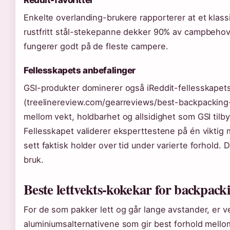
Enkelte overlanding-brukere rapporterer at et klas
rustfritt stål-stekepanne dekker 90% av campbehoven
fungerer godt på de fleste campere.
Fellesskapets anbefalinger
GSI-produkter dominerer også iReddit-fellesskapets
(treelinereview.com/gearreviews/best-backpacking
mellom vekt, holdbarhet og allsidighet som GSI tilbyr
Fellesskapet validerer eksperttestene på én viktig
sett faktisk holder over tid under varierte forhold. 
bruk.
Beste lettvekts-kokekar for backpack
For de som pakker lett og går lange avstander, er v
aluminiumsalternativene som gir best forhold mello