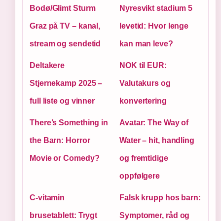
Bodø/Glimt Sturm
Nyresvikt stadium 5
Graz på TV – kanal,
levetid: Hvor lenge
stream og sendetid
kan man leve?
Deltakere
NOK til EUR:
Stjernekamp 2025 –
Valutakurs og
full liste og vinner
konvertering
There’s Something in
Avatar: The Way of
the Barn: Horror
Water – hit, handling
Movie or Comedy?
og fremtidige
oppfølgere
C-vitamin
Falsk krupp hos barn:
brusetablett: Trygt
Symptomer, råd og