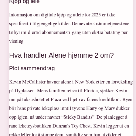
Kjøp og leie
Informasjon om digitale kjøp og utleie for 2025 er ikke
spesifisert i tilgjengelige kilder. De nevnte strømmetjenestene
tilbyr imidlertid abonnementstilgang uten ekstra betaling per
visning.
Hva handler Alene hjemme 2 om?
Plot sammendrag
Kevin McCallister havner alene i New York etter en forveksling
på flyplassen. Mens familien reiser til Florida, sjekker Kevin
inn på luksushotellet Plaza ved hjelp av farens kredittkort. Byen
blir hans private lekeplass inntil tyvene Harry og Marv dukker
opp igjen, nå under navnet “Sticky Bandits”. De planlegger å
rane leketøysbutikken Duncan’s Toy Chest. Kevin legger ut en
rekke feller for å stoppe dem, samtidig som han utvikler et