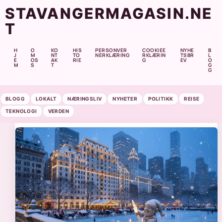
STAVANGERMAGASIN.NE
T
H
O
KO
HIS
PERSONVER
COOKIEE
NYHE
B
J
M
NT
TO
NERKLÆRING
RKLÆRIN
TSBR
L
E
OS
AK
RIE
G
EV
O
M
S
T
G
G
BLOGG
LOKALT
NÆRINGSLIV
NYHETER
POLITIKK
REISE
TEKNOLOGI
VERDEN