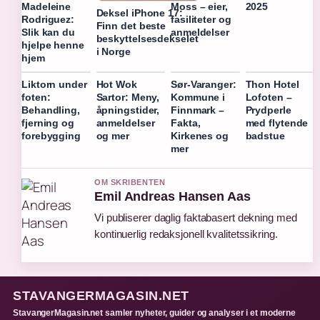
2025
Madeleine
Moss – eier,
Deksel iPhone 17:
Rodriguez:
fasiliteter og
Finn det beste
Slik kan du
anmeldelser
beskyttelsesdekselet
hjelpe henne
i Norge
hjem
Liktorn under
Hot Wok
Sør-Varanger:
Thon Hotel
foten:
Sartor: Meny,
Kommune i
Lofoten –
Behandling,
åpningstider,
Finnmark –
Prydperle
fjerning og
anmeldelser
Fakta,
med flytende
forebygging
og mer
Kirkenes og
badstue
mer
OM SKRIBENTEN
Emil Andreas Hansen Aas
Vi publiserer daglig faktabasert dekning med
kontinuerlig redaksjonell kvalitetssikring.
STAVANGERMAGASIN.NET
StavangerMagasin.net samler nyheter, guider og analyser i et moderne