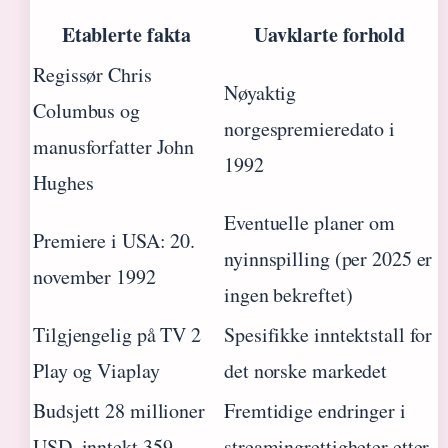
Etablerte fakta
Uavklarte forhold
Regissør Chris
Nøyaktig
Columbus og
norgespremieredato i
manusforfatter John
1992
Hughes
Eventuelle planer om
Premiere i USA: 20.
nyinnspilling (per 2025 er
november 1992
ingen bekreftet)
Tilgjengelig på TV 2
Spesifikke inntektstall for
Play og Viaplay
det norske markedet
Budsjett 28 millioner
Fremtidige endringer i
USD, inntekt 359
streamingrettigheter etter