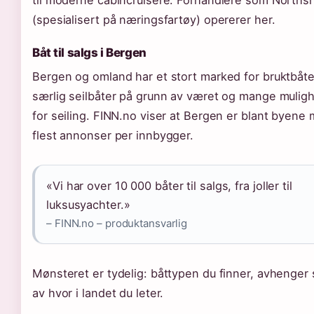
til moderne cabincruisere. Forhandlere som Norths
(spesialisert på næringsfartøy) opererer her.
Båt til salgs i Bergen
Bergen og omland har et stort marked for bruktbåte
særlig seilbåter på grunn av været og mange mulig
for seiling. FINN.no viser at Bergen er blant byene
flest annonser per innbygger.
«Vi har over 10 000 båter til salgs, fra joller til
luksusyachter.»
– FINN.no – produktansvarlig
Mønsteret er tydelig: båttypen du finner, avhenger 
av hvor i landet du leter.