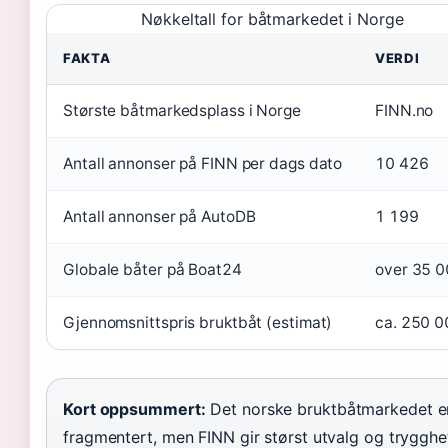
Nøkkeltall for båtmarkedet i Norge
FAKTA
VERDI
Største båtmarkedsplass i Norge
FINN.no
Antall annonser på FINN per dags dato
10 426
Antall annonser på AutoDB
1 199
Globale båter på Boat24
over 35 
Gjennomsnittspris bruktbåt (estimat)
ca. 250 0
Kort oppsummert:
Det norske bruktbåtmarkedet e
fragmentert, men FINN gir størst utvalg og trygghe