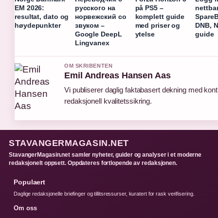
EM 2026:
русского на
på PS5 –
nettba
resultat, dato og
норвежский со
komplett guide
SpareB
høydepunkter
звуком –
med priser og
DNB, 
Google DeepL
ytelse
guide
Lingvanex
OM SKRIBENTEN
Emil Andreas Hansen Aas
Vi publiserer daglig faktabasert dekning med kont
redaksjonell kvalitetssikring.
STAVANGERMAGASIN.NET
StavangerMagasin.net samler nyheter, guider og analyser i et moderne
redaksjonelt oppsett. Oppdateres fortlopende av redaksjonen.
Populaert
Daglige redaksjonelle briefinger og tillitsressurser, kuratert for rask verifisering.
Om oss