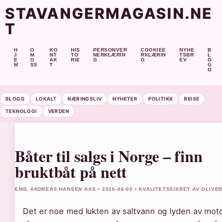
STAVANGERMAGASIN.NE
T
H
O
KO
HIS
PERSONVER
COOKIEE
NYHE
B
J
M
NT
TO
NERKLÆRIN
RKLÆRIN
TSBR
L
E
O
AK
RIE
G
G
EV
O
M
SS
T
G
G
BLOGG
LOKALT
NÆRINGSLIV
NYHETER
POLITIKK
REISE
TEKNOLOGI
VERDEN
Båter til salgs i Norge – finn
bruktbåt på nett
EMIL ANDREAS HANSEN AAS • 2026-06-09 • KVALITETSSIKRET AV OLIVE
Det er noe med lukten av saltvann og lyden av mot