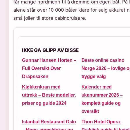
får mange nordmenn til å drømme om egen båt. På
alene står over 10 000 båter klare for salg akkurat n
små joller til store cabincruisere.
IKKE GA GLIPP AV DISSE
Gunnar Hansen Horten –
Beste online casino
Full Oversikt Over
Norge 2026 – lovlige 
Drapssaken
trygge valg
Kjøkkenkran med
Kalender med
uttrekk – Beste modeller,
ukenummer 2026 –
priser og guide 2024
komplett guide og
oversikt
Istanbul Restaurant Oslo
Thon Hotel Opera:
– Meny, anmeldelser og
Praktisk guide til hotel