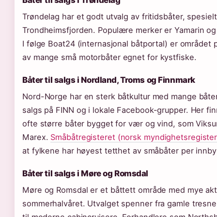
Båter til salgs i Trøndelag
Trøndelag har et godt utvalg av fritidsbåter, spesielt
Trondheimsfjorden. Populære merker er Yamarin og
I følge Boat24 (internasjonal båtportal) er området 
av mange små motorbåter egnet for kystfiske.
Båter til salgs i Nordland, Troms og Finnmark
Nord-Norge har en sterk båtkultur med mange båter 
salgs på FINN og i lokale Facebook-grupper. Her fi
ofte større båter bygget for vær og vind, som Viks
Marex.
Småbåtregisteret (norsk myndighetsregister
at fylkene har høyest tetthet av småbåter per innby
Båter til salgs i Møre og Romsdal
Møre og Romsdal er et båttett område med mye aktiv
sommerhalvåret. Utvalget spenner fra gamle tresne