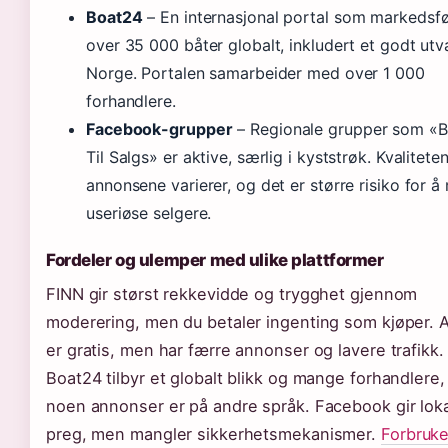
Boat24
– En internasjonal portal som markedsfø
over 35 000 båter globalt, inkludert et godt utva
Norge. Portalen samarbeider med over 1 000
forhandlere.
Facebook-grupper
– Regionale grupper som «B
Til Salgs» er aktive, særlig i kyststrøk. Kvalitete
annonsene varierer, og det er større risiko for å
useriøse selgere.
Fordeler og ulemper med ulike plattformer
FINN gir størst rekkevidde og trygghet gjennom
moderering, men du betaler ingenting som kjøper.
er gratis, men har færre annonser og lavere trafikk.
Boat24 tilbyr et globalt blikk og mange forhandlere
noen annonser er på andre språk. Facebook gir loka
preg, men mangler sikkerhetsmekanismer.
Forbruke