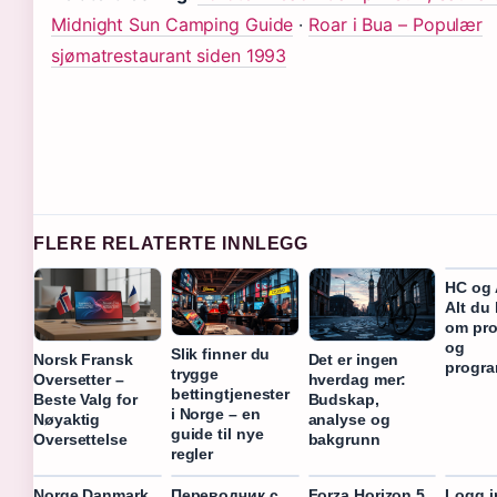
Midnight Sun Camping Guide
·
Roar i Bua – Populær
sjømatrestaurant siden 1993
FLERE RELATERTE INNLEGG
HC og 
Alt du 
om pr
og
Slik finner du
Norsk Fransk
Det er ingen
progra
trygge
Oversetter –
hverdag mer:
bettingtjenester
Beste Valg for
Budskap,
i Norge – en
Nøyaktig
analyse og
guide til nye
Oversettelse
bakgrunn
regler
Norge Danmark
Переводчик с
Forza Horizon 5
Logg i