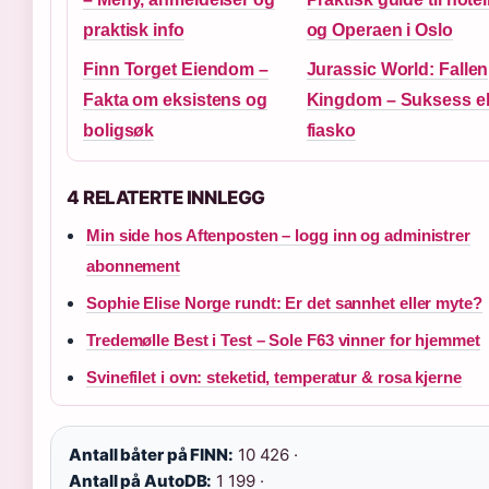
praktisk info
og Operaen i Oslo
Finn Torget Eiendom –
Jurassic World: Fallen
Fakta om eksistens og
Kingdom – Suksess el
boligsøk
fiasko
4 RELATERTE INNLEGG
Min side hos Aftenposten – logg inn og administrer
abonnement
Sophie Elise Norge rundt: Er det sannhet eller myte?
Tredemølle Best i Test – Sole F63 vinner for hjemmet
Svinefilet i ovn: steketid, temperatur & rosa kjerne
Antall båter på FINN:
10 426 ·
Antall på AutoDB:
1 199 ·